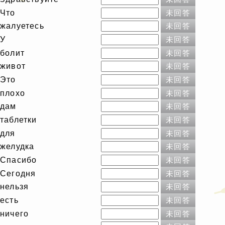
Что
未回答
жалуетесь
未回答
У
未回答
болит
未回答
живот
未回答
Это
未回答
плохо
未回答
дам
未回答
таблетки
未回答
для
未回答
желудка
未回答
Спасибо
未回答
Сегодня
未回答
нельзя
未回答
есть
未回答
ничего
未回答