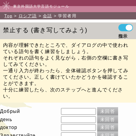
東京外国語大学言語モジュール
Top
ロシア語
会話
学習者用
禁止する
書き写してみよう
指示
内容が理解できたところで、ダイアログの中で使われ
ている語句を書く練習をしましょう。
それぞれの語句をよく見ながら，右側の空欄に書き写
してみてください。
一通り入力が終わったら、全体確認ボタンを押してみ
てください。正しく書けていたかどうかを確認するこ
とができます。
十分に練習したら、次のステップへと進んでくださ
い。
Добрый
未回答
день
未回答
доктор
未回答
Здравствуйте
未回答