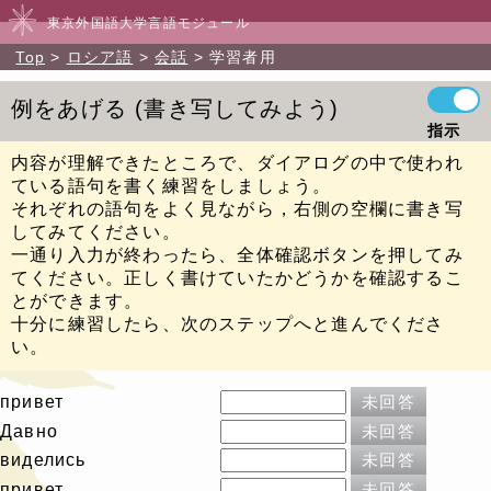
東京外国語大学言語モジュール
Top
ロシア語
会話
学習者用
例をあげる
書き写してみよう
指示
内容が理解できたところで、ダイアログの中で使われ
ている語句を書く練習をしましょう。
それぞれの語句をよく見ながら，右側の空欄に書き写
してみてください。
一通り入力が終わったら、全体確認ボタンを押してみ
てください。正しく書けていたかどうかを確認するこ
とができます。
十分に練習したら、次のステップへと進んでくださ
い。
привет
未回答
Давно
未回答
виделись
未回答
привет
未回答