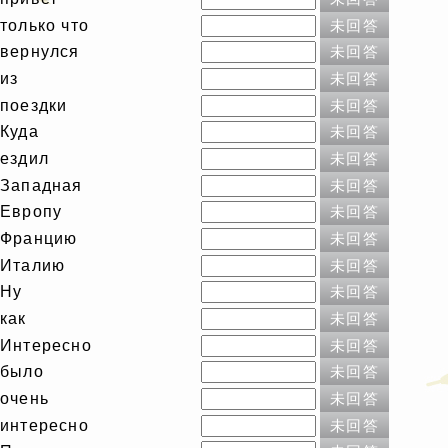
только что
未回答
вернулся
未回答
из
未回答
поездки
未回答
Куда
未回答
ездил
未回答
Западная
未回答
Европу
未回答
Францию
未回答
Италию
未回答
Ну
未回答
как
未回答
Интересно
未回答
было
未回答
очень
未回答
интересно
未回答