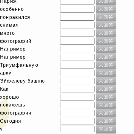
Париж
未回答
особенно
未回答
понравился
未回答
снимал
未回答
много
未回答
фотографий
未回答
Например
未回答
Например
未回答
Триумфальную
未回答
арку
未回答
Эйфелеву башню
未回答
Как
未回答
хорошо
未回答
покажешь
未回答
фотографии
未回答
Сегодня
未回答
у
未回答