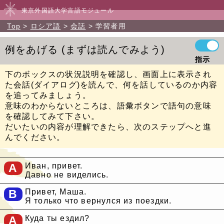
東京外国語大学言語モジュール
Top
ロシア語
会話
学習者用
例をあげる
まずは読んでみよう
指示
下のボックスの状況説明を確認し、画面上に表示され
た会話(ダイアログ)を読んで、何を話しているのか内容
を追ってみましょう。
意味のわからないところは、語彙ボタンで語句の意味
を確認してみて下さい。
だいたいの内容が理解できたら、次のステップへと進
んでください。
A
Иван, привет.
Давно не виделись.
B
Привет, Маша.
Я только что вернулся из поездки.
A
Куда ты ездил?