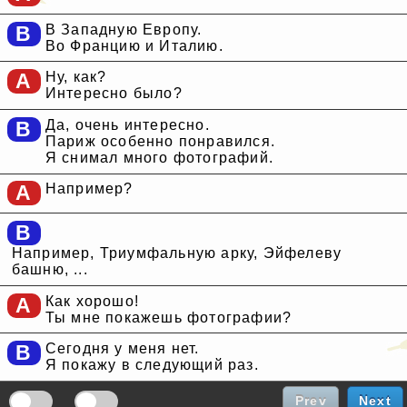
B
В Западную Европу.
Во Францию и Италию.
A
Ну, как?
Интересно было?
B
Да, очень интересно.
Париж особенно понравился.
Я снимал много фотографий.
A
Например?
B
Например, Триумфальную арку, Эйфелеву
башню, ...
A
Как хорошо!
Ты мне покажешь фотографии?
B
Сегодня у меня нет.
Я покажу в следующий раз.
Prev
Next