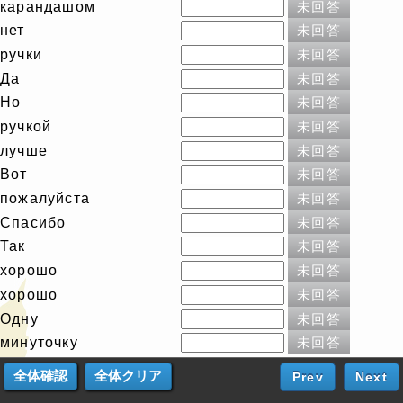
карандашом
未回答
нет
未回答
ручки
未回答
Да
未回答
Но
未回答
ручкой
未回答
лучше
未回答
Вот
未回答
пожалуйста
未回答
Спасибо
未回答
Так
未回答
хорошо
未回答
хорошо
未回答
Одну
未回答
минуточку
未回答
Prev
Next