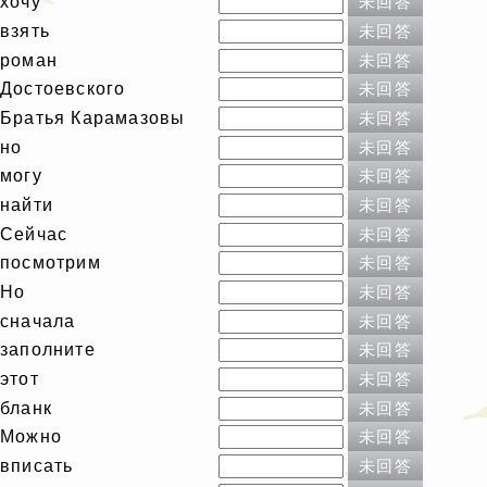
хочу
未回答
взять
未回答
роман
未回答
Достоевского
未回答
Братья Карамазовы
未回答
но
未回答
могу
未回答
найти
未回答
Сейчас
未回答
посмотрим
未回答
Но
未回答
сначала
未回答
заполните
未回答
этот
未回答
бланк
未回答
Можно
未回答
вписать
未回答