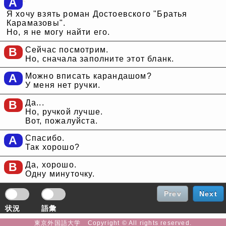
A
Я хочу взять роман Достоевского "Братья
Карамазовы".
Но, я не могу найти его.
B
Сейчас посмотрим.
Но, сначала заполните этот бланк.
A
Можно вписать карандашом?
У меня нет ручки.
B
Да...
Но, ручкой лучше.
Вот, пожалуйста.
A
Спасибо.
Так хорошо?
B
Да, хорошо.
Одну минуточку.
Prev
Next
状況
語彙
東京外国語大学 Copyright © All rights reserved.