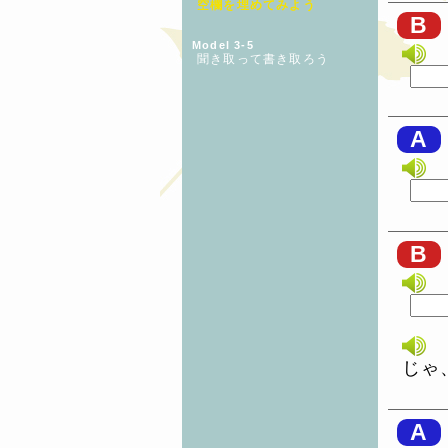
空欄を埋めてみよう
B
Model 3-5
聞き取って書き取ろう
A
B
じゃ
A