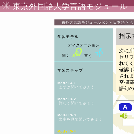
東京外国語大学言語モジュール
東外大言語モジュール
Top
日本語
会
指示
学習モデル
ディクテーション
次に
聞く
書く
セリ
れて
確認
学習ステップ
され
空欄
Model 3-1
まずは聞いてみよう
語句
Model 3-2
詳しく聞いてみよう
A
Model 3-3
文字を見て聞いてみよう
Model 3-4