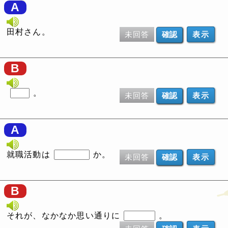
A
田村さん。
未回答
表示
B
。
未回答
表示
A
就職活動は
か。
未回答
表示
B
それが、なかなか思い通りに
。