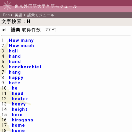
東京外国語大学言語モジュール
Top
>
英語
>
語彙モジュール
文字検索：
H
id 語彙
取得件数 : 27 件
1
How many
2
How much
3
hall
4
hand
5
hand
6
handkerchief
7
hang
8
happy
9
hate
10
he
11
head
12
heater
13
heavy
14
height
15
here
16
hiragana
17
home
18
home