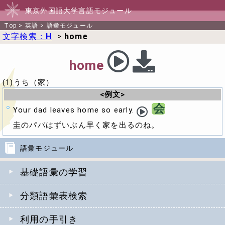
東京外国語大学言語モジュール
Top
>
英語
>
語彙モジュール
文字検索：
H
>
home
home
(1)うち（家）
<例文>
会
Your dad leaves home so early.
圭のパパはずいぶん早く家を出るのね。
語彙モジュール
基礎語彙の学習
分類語彙表検索
利用の手引き