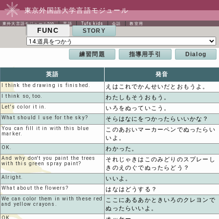
東京外国語大学言語モジュール
東外大言語モジュールtop
英語
Tufs kids
会話
教室用
FUNC
STORY
練習問題
指導用手引
Dialog
英語
発音
I think the drawing is finished.
えはこれでかんせいだとおもうよ。
I think so, too.
わたしもそうおもう。
Let's color it in.
いろをぬっていこう。
What should I use for the sky?
そらはなにをつかったらいいかな？
You can fill it in with this blue
このあおいマーカーペンでぬったらい
marker.
いよ。
OK.
わかった。
And why don't you paint the trees
それじゃきはこのみどりのスプレーし
with this green spray paint?
きのえのぐでぬったらどう？
Alright.
いいよ。
What about the flowers?
はなはどうする？
We can color them in with these red
ここにあるあかときいろのクレヨンで
and yellow crayons.
ぬったらいいよ。
OK.