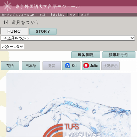
東京外国語大学言語モジュール
東外大言語モジュールtop
英語
Tufs kids
会話
教室用
14: 道具をつかう
FUNC
STORY
練習問題
指導用手引
英語
日本語
発音
状況表示
A
Kei
B
Julie