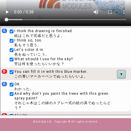
A
I think the drawing is finished.
絵はこれで完成だと思うよ。
I think so, too.
私もそう思う。
Let's color it in.
色をぬっていこう。
What should I use for the sky?
空は何を使ったらいいかな？
B
You can fill it in with this blue marker.
▼
この青いマーカーペンでぬったらいいよ。
A
OK.
わかった。
And why don't you paint the trees with this green
spray paint?
それじゃ木はこの緑のスプレー式の絵の具でぬったらど
う？
B
Alright.
いいよ。
東京外国語大学 Copyright © All rights reserved.
What about the flowers?
花はどうする？