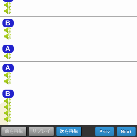
B
A
A
B
Prev
Next