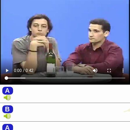
A
B
A