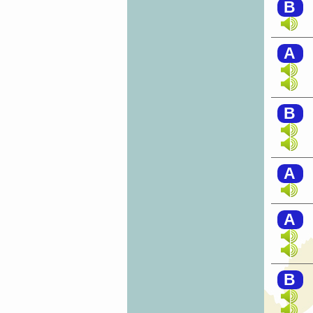
B
A
B
A
A
B