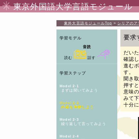
東京外国語大学言語モジュール
東外大言語モジュール
Top
シリアのア
要求
学習モデル
音読
だい
読む
話す
確認
進む
す。
学習ステップ
聞き
押す
Model 2-1
まずは聞いてみよう
意味
みて
Model 2-2
十分
内容を理解しよう
Model 2-3
繰り返して言ってみよう
Model 2-4