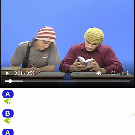
A
B
A