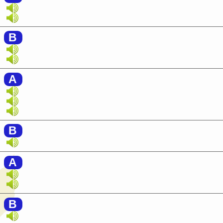
B
A
B
A
B