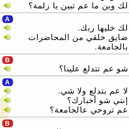
لك وين ما عم تبين يا زلمة؟
A
لك خليها ربك.‏
ضايق خلقي من المحاضرات
بالجامعة.‏
B
شو عم تتدلع علينا؟
A
لا عم بتدلع ولا شي.‏
إنتي شو أخبارك؟
عم تروحي عالجامعة؟
B