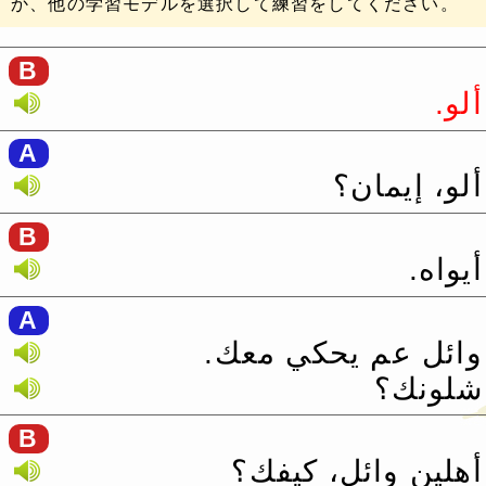
か、他の学習モデルを選択して練習をしてください。
B
ألو.‏
A
ألو، إيمان؟
B
أيواه.‏
A
وائل عم يحكي معك.‏
شلونك؟
B
أهلين وائل، كيفك؟