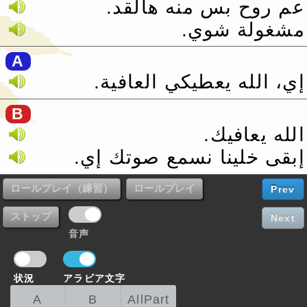
عم روح بس منه هالقد.‏
مشغولة شوي.‏
A
إي، الله يعطيكي العافية.‏
B
الله يعافيك.‏
إبقى خلينا نسمع صوتك إي.‏
Prev
Next
音声
状況
アラビア文字
A
B
AllPart