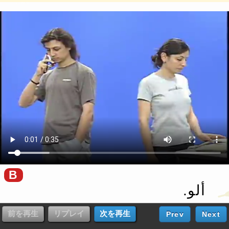
B
ألو.‏
Prev
Next