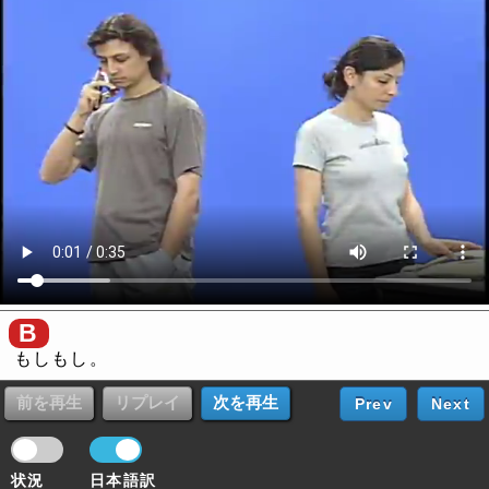
B
もしもし。
Prev
Next
状況
日本語訳