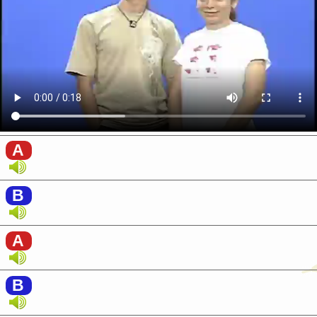
A
B
A
B