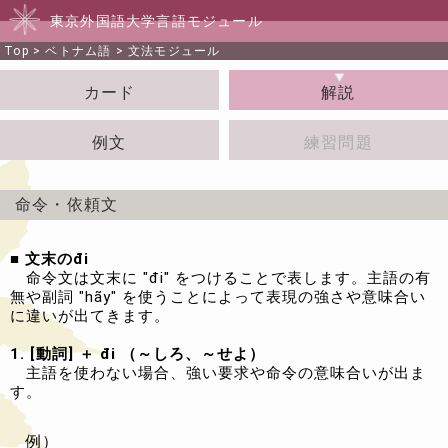
東京外国語大学言語モジュール
Top
>
ベトナム語
>
文法モジュール
カード
解説
例文
練習問題
命令・依頼文
■ 文末のđi
命令文は文末に "đi" をつけることで表します。主語の有
無や副詞 "hãy" を使うことによって表現の強さや意味合い
に違いが出てきます。
1. [動詞] ＋ đi （～しろ、～せよ）
主語を使わない場合、強い要求や命令の意味合いが出ま
す。
例）