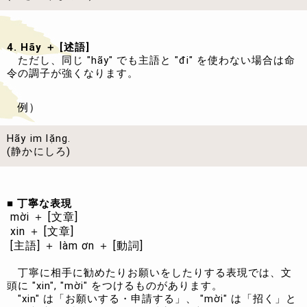
4. Hãy ＋ [述語]
ただし、同じ "hãy" でも主語と "đi" を使わない場合は命
令の調子が強くなります。
例）
Hãy im lặng.
(静かにしろ)
■ 丁寧な表現
mời ＋ [文章]
xin ＋ [文章]
[主語] ＋ làm ơn ＋ [動詞]
丁寧に相手に勧めたりお願いをしたりする表現では、文
頭に "xin", "mời" をつけるものがあります。
"xin" は「お願いする・申請する」、 "mời" は「招く」と