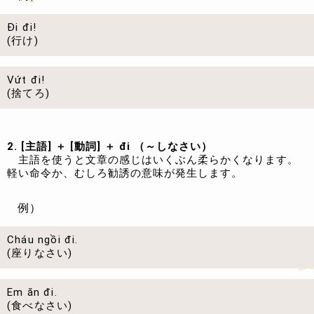
Đi đi!
(行け)
Vứt đi!
(捨てろ)
2. [主語] ＋ [動詞] ＋ đi （～しなさい）
主語を使うと文章の感じはいくぶん柔らかくなります。
軽い命令か、むしろ勧誘の意味が発生します。
例）
Cháu ngồi đi.
(座りなさい)
Em ăn đi.
(食べなさい)