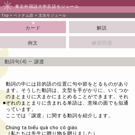
東京外国語大学言語モジュール
Top
>
ベトナム語
>
文法モジュール
カード
解説
例文
練習問題
動詞句(4) ― 譲渡
動詞の中には目的語の位置に句や節をとるものがあり
ます。そうした動詞は、文型を手がかりに、いくつか
のまとまりに大まかにまとめることができます。それ
ぞれのまとまりに含まれる単語は、意味の面でも似通
■
っています。
ここでは「譲渡」に関する動詞を紹介します。
Chúng ta biếu quà cho cô giáo.
（私たちは先生に贈り物を贈りました）