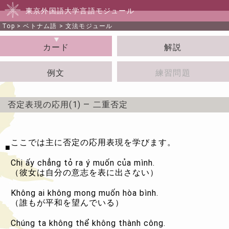
東京外国語大学言語モジュール
Top
>
ベトナム語
>
文法モジュール
カード
解説
例文
練習問題
否定表現の応用(1) ― 二重否定
ここでは主に否定の応用表現を学びます。
■
Chị ấy chẳng tỏ ra ý muốn của mình.
（彼女は自分の意志を表に出さない）
Không ai không mong muốn hòa bình.
（誰もが平和を望んでいる）
Chúng ta không thể không thành công.