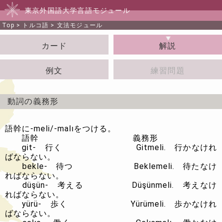
東京外国語大学言語モジュール
Top
>
トルコ語
>
文法モジュール
カード
解説
例文
練習問題
動詞の義務形
語幹に
-meli/-malı
をつける。
語幹
義務形
git-
行く
Gitmeli.
行かなけれ
ばならない。
bekle-
待つ
Beklemeli.
待たなけ
ればならない。
düşün-
考える
Düşünmeli.
考えなけ
ればならない。
yürü-
歩く
Yürümeli.
歩かなけれ
ばならない。