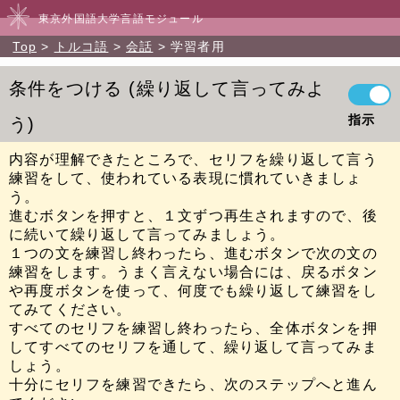
東京外国語大学言語モジュール
Top
トルコ語
会話
学習者用
条件をつける
繰り返して言ってみよ
指示
う
内容が理解できたところで、セリフを繰り返して言う
練習をして、使われている表現に慣れていきましょ
う。
進むボタンを押すと、１文ずつ再生されますので、後
に続いて繰り返して言ってみましょう。
１つの文を練習し終わったら、進むボタンで次の文の
練習をします。うまく言えない場合には、戻るボタン
や再度ボタンを使って、何度でも繰り返して練習をし
てみてください。
すべてのセリフを練習し終わったら、全体ボタンを押
してすべてのセリフを通して、繰り返して言ってみま
しょう。
十分にセリフを練習できたら、次のステップへと進ん