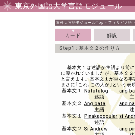
東京外国語大学言語モジュール
東外大言語モジュール
Top
>
フィリピノ語
カード
解説
Step1
: 基本文２の作り方
基本文１は述語が主語より前にきます
に導かれていましたが、基本文２
と言えます。基本文１が単なる事実
まさに｢これ､この人が｣という表
基本文１
Natutulog
ang ba
述語
主
基本文２
Ang bata
ang na
主語
述
基本文１
Pinakapopular
si And
述語
主
基本文２
Si Andrew
ang pi
主語
述