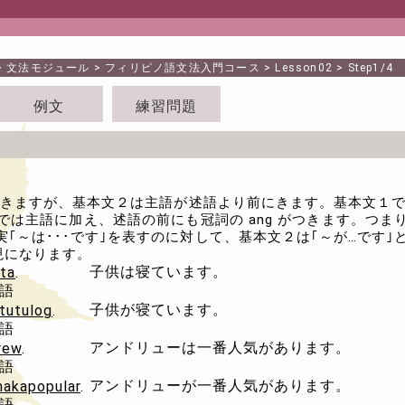
>
文法モジュール
>
フィリピノ語文法入門コース
>
Lesson02
> Step1/4
例文
練習問題
が、基本文２は主語が述語より前にきます。基本文１では主語だけが冠詞
では主語に加え、述語の前にも冠詞の ang がつきます。つま
｢～は･･･です｣を表すのに対して、基本文２は｢～が…です｣
現になります。
子供は寝ています。
ta
.
語
子供が寝ています。
tutulog
.
語
アンドリューは一番人気があります。
rew
.
語
アンドリューが一番人気があります。
nakapopular
.
語