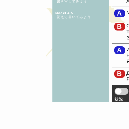
書き写してみよう
A
Model 4-5
覚えて書いてみよう
B
A
B
状況