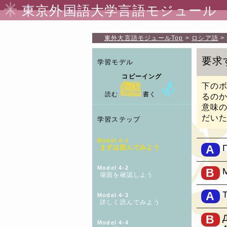
東京外国語大学言語モジュール
東外大言語モジュール
Top
ロシア語
要求
学習モデル
コピーイング
下の
読む
書く
るの
意味
だい
学習ステップ
Model 4-1
A
まずは読んでみよう
Model 4-2
B
場面を確認しよう
A
Model 4-3
詳しく読んでみよう
B
Model 4-4