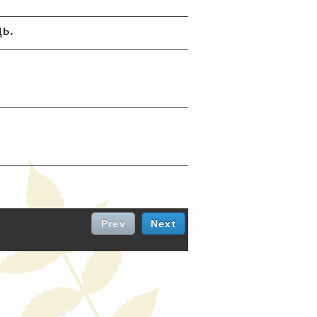
дь.
Prev
Next