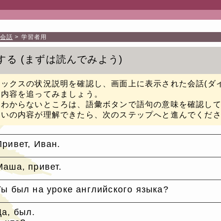
会話
学習者用
する
まずは読んでみよう
ボックスの状況説明を確認し、画面上に表示された会話(ダ
か内容を追ってみましょう。
のわからないところは、語彙ボタンで語句の意味を確認し
たいの内容が理解できたら、次のステップへと進んでくだ
Привет, Иван.
Маша, привет.
Ты был на уроке английского языка?
Да, был.