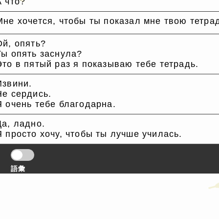
А что?
Мне хочется, чтобы ты показал мне твою тетра
Ой, опять?
Ты опять заснула?
Это в пятый раз я показываю тебе тетрадь.
Извини.
Не сердись.
Я очень тебе благодарна.
Да, ладно.
Я просто хочу, чтобы ты лучше училась.
語彙