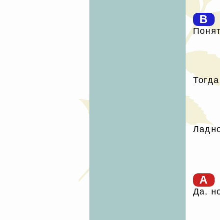
B
Понят
Тогда
Ладн
A
Да, н