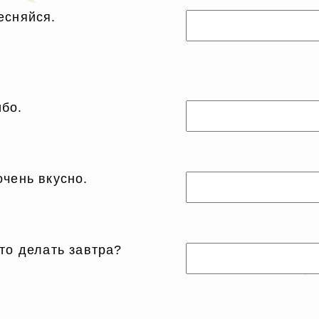
есняйся.
бо.
очень вкусно.
что делать завтра?