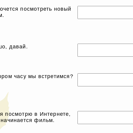
очется посмотреть новый
м.
о, давай.
ором часу мы встретимся?
я посмотрю в Интернете,
 начинается фильм.