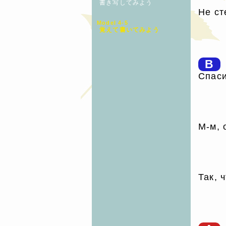
書き写してみよう
Не ст
Model 4-5
覚えて書いてみよう
B
Спаси
М-м, 
Так, 