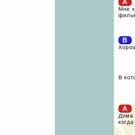
A
Мне х
филь
B
Хорош
В кот
A
Дома 
когда