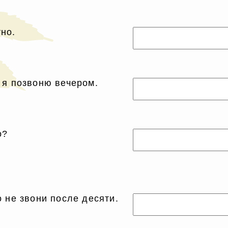
но.
 я позвоню вечером.
о?
о не звони после десяти.