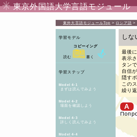
東京外国語大学言語モジュール
東外大言語モジュール
Top
ロシア語
しな
学習モデル
コピーイング
最後
読む
書く
表示
タン
自信
学習ステップ
隠す
この
Model 4-1
まずは読んでみよう
繰り
Model 4-2
A
場面を確認しよう
Попро
Model 4-3
詳しく読んでみよう
Model 4-4