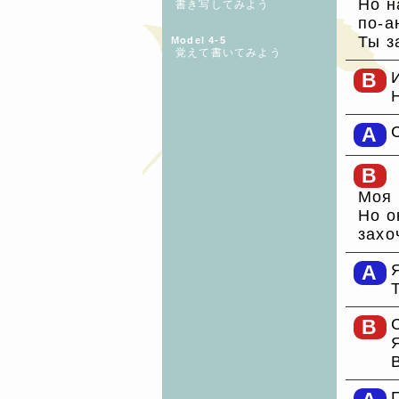
Но н
書き写してみよう
по-а
Ты з
Model 4-5
覚えて書いてみよう
B
A
B
Моя 
Но о
захо
A
B