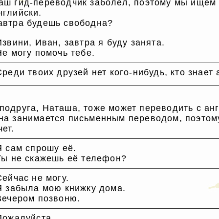
аш гид-переводчик заболел, поэтому мы ищем к
нглийски.
автра будешь свободна?
Извини, Иван, завтра я буду занята.
Не могу помочь тебе.
Среди твоих друзей нет кого-нибудь, кто знает 
подруга, Наташа, тоже может переводить с анг
на занимается письменным переводом, поэтому
чет.
Я сам спрошу её.
Ты не скажешь её телефон?
Сейчас не могу.
Я забыла мою книжку дома.
Вечером позвоню.
Пожалуйста.