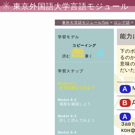
東京外国語大学言語モジュール
東外大言語モジュール
Top
ロシア語
能力
学習モデル
コピーイング
下の
読む
書く
るの
意味
だい
学習ステップ
Model 4-1
A
まずは読んでみよう
Model 4-2
B
場面を確認しよう
A
Model 4-3
詳しく読んでみよう
Завт
конф
Model 4-4