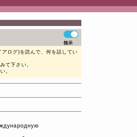
指示
イアログ)を読んで、何を話してい
てみて下さい。
さい。
международную