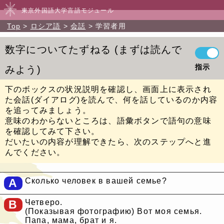
東京外国語大学言語モジュール
Top
ロシア語
会話
学習者用
数字についてたずねる
まずは読んで
指示
みよう
下のボックスの状況説明を確認し、画面上に表示され
た会話(ダイアログ)を読んで、何を話しているのか内容
を追ってみましょう。
意味のわからないところは、語彙ボタンで語句の意味
を確認してみて下さい。
だいたいの内容が理解できたら、次のステップへと進
んでください。
A
Сколько человек в вашей семье?
B
Четверо.
(Показывая фотографию) Вот моя семья.
Папа, мама, брат и я.