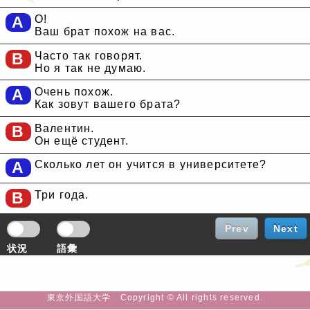
A
О!
Ваш брат похож на вас.
B
Часто так говорят.
Но я так не думаю.
A
Очень похож.
Как зовут вашего брата?
B
Валентин.
Он ещё студент.
A
Сколько лет он учится в университете?
B
Три года.
Prev
Next
状況
語彙
東京外国語大学 Copyright © All rights reserved.