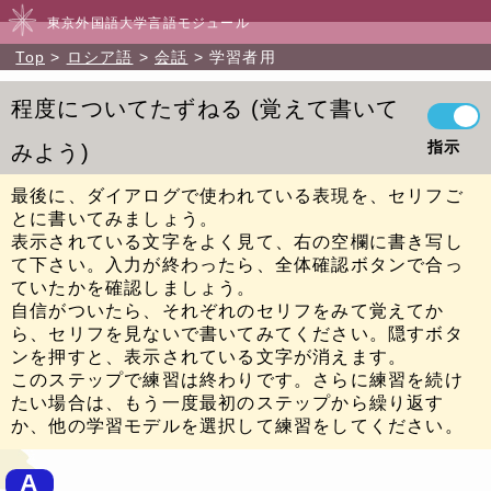
東京外国語大学言語モジュール
Top
ロシア語
会話
学習者用
程度についてたずねる
覚えて書いて
指示
みよう
最後に、ダイアログで使われている表現を、セリフご
とに書いてみましょう。
表示されている文字をよく見て、右の空欄に書き写し
て下さい。入力が終わったら、全体確認ボタンで合っ
ていたかを確認しましょう。
自信がついたら、それぞれのセリフをみて覚えてか
ら、セリフを見ないで書いてみてください。隠すボタ
ンを押すと、表示されている文字が消えます。
このステップで練習は終わりです。さらに練習を続け
たい場合は、もう一度最初のステップから繰り返す
か、他の学習モデルを選択して練習をしてください。
A