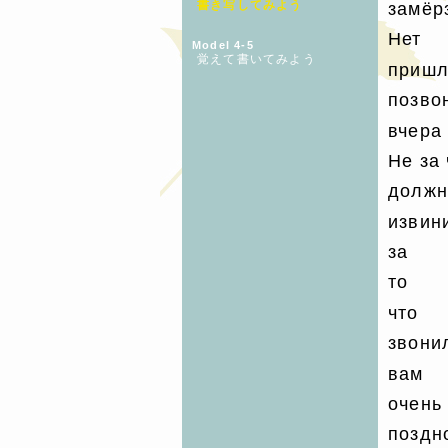
書き写してみよう
замёр
Нет
Model 4-5
覚えて書いてみよう
приш
позво
вчера
Не за 
должн
извин
за
то
что
звони
вам
очень
поздн