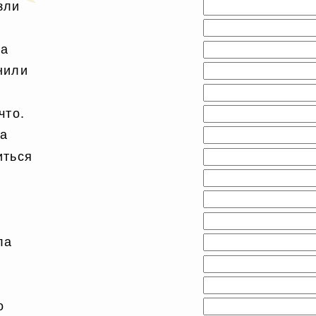
зли
ла
нили
что.
а
иться
ла
о