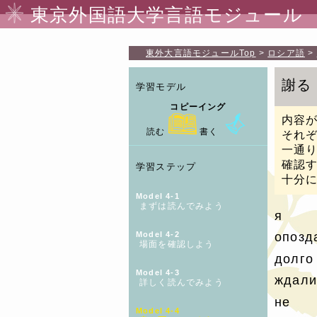
東京外国語大学言語モジュール
東外大言語モジュール
Top
ロシア語
謝る
学習モデル
コピーイング
内容
読む
書く
それ
一通
確認
学習ステップ
十分
Model 4-1
まずは読んでみよう
я
Model 4-2
опозд
場面を確認しよう
долго
Model 4-3
ждали
詳しく読んでみよう
не
Model 4-4