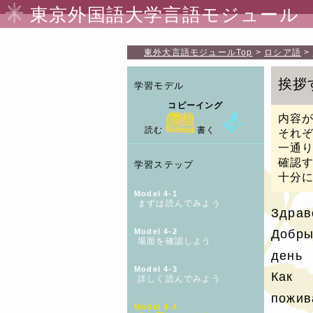
東京外国語大学言語モジュール
東外大言語モジュール
Top
ロシア語
挨拶
学習モデル
コピーイング
内容
読む
書く
それ
一通
確認
学習ステップ
十分
Model 4-1
まずは読んでみよう
Здрав
Model 4-2
Добр
場面を確認しよう
день
Model 4-3
Как
詳しく読んでみよう
пожив
Model 4-4