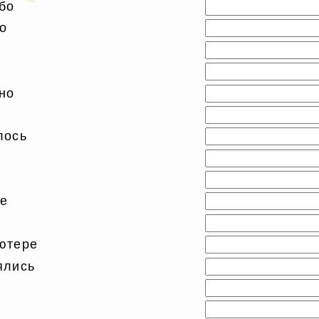
бо
о
но
лось
е
ютере
ялись