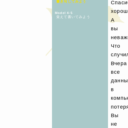
書き写してみよう
Спаси
хорош
Model 4-5
覚えて書いてみよう
А
вы
неваж
Что
случи
Вчера
все
данны
в
компь
потер
Вы
не