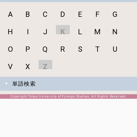
A
B
C
D
E
F
G
H
I
J
K
L
M
N
O
P
Q
R
S
T
U
V
X
Z
単語検索
Copyright Tokyo University of Foreign Studies, All Rights Reserved,