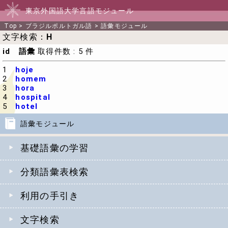
東京外国語大学言語モジュール
Top
>
ブラジルポルトガル語
>
語彙モジュール
文字検索：
H
id 語彙
取得件数 : 5 件
1
hoje
2
homem
3
hora
4
hospital
5
hotel
語彙モジュール
基礎語彙の学習
分類語彙表検索
利用の手引き
文字検索