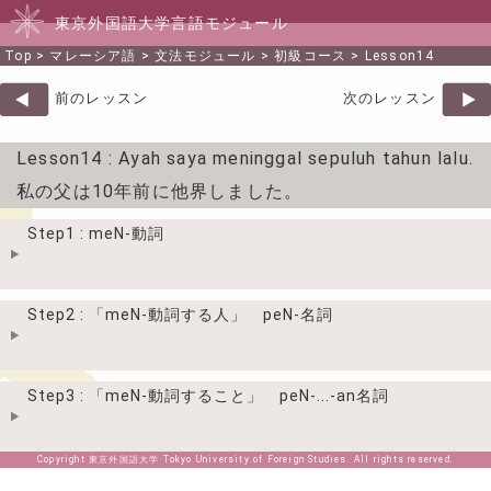
東京外国語大学言語モジュール
Top
>
マレーシア語
>
文法モジュール
>
初級コース
>
Lesson14
前のレッスン
次のレッスン
Lesson14
: Ayah saya meninggal sepuluh tahun lalu.
私の父は10年前に他界しました。
Step1 : meN-動詞
Step2 : 「meN-動詞する人」 peN-名詞
Step3 : 「meN-動詞すること」 peN-...-an名詞
Copyright 東京外国語大学 Tokyo University of Foreign Studies. All rights reserved.