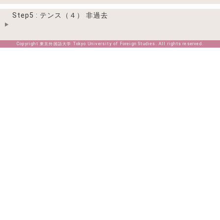
Step5 : テンス（４） 非過去
Copyright 東京外国語大学 Tokyo University of Foreign Studies. All rights reserved.