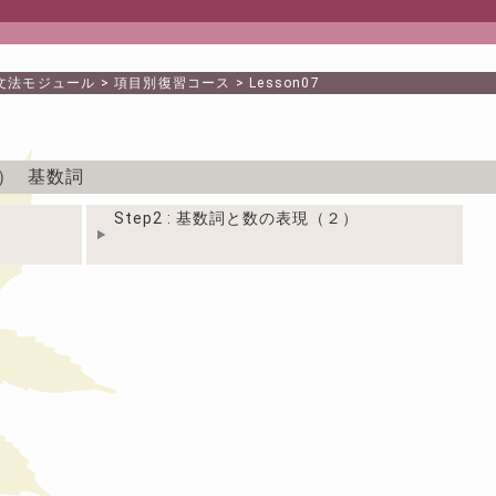
文法モジュール
>
項目別復習コース
>
Lesson07
） 基数詞
Step2 : 基数詞と数の表現（２）