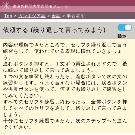
東京外国語大学言語モジュール
Top
カンボジア語
会話
学習者用
依頼する
繰り返して言ってみよう
指示
内容が理解できたところで、セリフを繰り返して言う
練習をして、使われている表現に慣れていきましょ
う。
進むボタンを押すと、１文ずつ再生されますので、後
に続いて繰り返して言ってみましょう。
１つの文を練習し終わったら、進むボタンで次の文の
練習をします。うまく言えない場合には、戻るボタン
や再度ボタンを使って、何度でも繰り返して練習をし
てみてください。
すべてのセリフを練習し終わったら、全体ボタンを押
してすべてのセリフを通して、繰り返して言ってみま
しょう。
十分にセリフを練習できたら、次のステップへと進ん
でください。