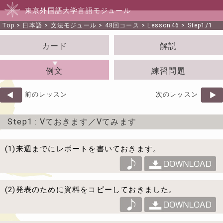
東京外国語大学言語モジュール
Top
>
日本語
>
文法モジュール
>
48回コース
>
Lesson46
> Step1/1
カード
解説
例文
練習問題
前のレッスン
次のレッスン
Step1
: Vておきます／Vてみます
(1)来週までにレポートを書いておきます。
(2)発表のために資料をコピーしておきました。