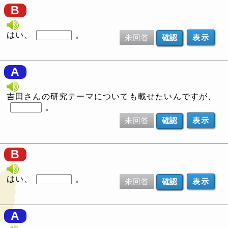
B
はい、
。
未回答
表示
A
吉田さんの研究テーマについても載せたいんですが、
。
未回答
表示
B
はい、
。
未回答
表示
A