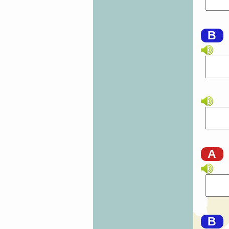
B
A
B