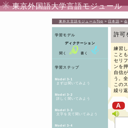
東京外国語大学言語モジュール
東外大言語モジュール
Top
日本語
会
許可
学習モデル
ディクテーション
練習
聞く
書く
こと
セリ
ンを
学習ステップ
自信
う。
Model 3-1
まずは聞いてみよう
この
繰り
Model 3-2
詳しく聞いてみよう
A
Model 3-3
文字を見て聞いてみよう
Model 3-4