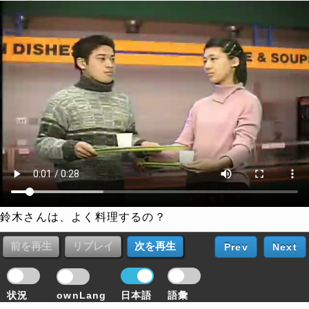
鈴木さんは、よく料理するの？
Prev
Next
状況
ownLang
日本語
語彙