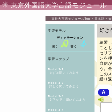
東京外国語大学言語モジュール
東外大言語モジュール
Top
日本語
会
好き
学習モデル
ディクテーション
練習
聞く
書く
こと
セリ
ンを
学習ステップ
自信
う。
Model 3-1
まずは聞いてみよう
この
繰り
Model 3-2
詳しく聞いてみよう
A
Model 3-3
文字を見て聞いてみよう
Model 3-4