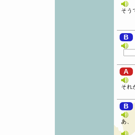
そう
B
A
それ
B
あ、