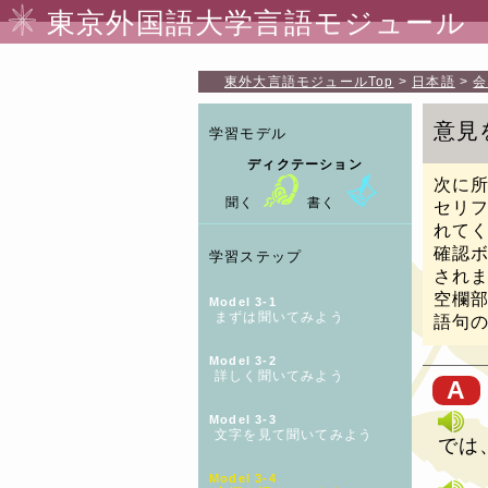
東京外国語大学言語モジュール
東外大言語モジュール
Top
日本語
会
意見
学習モデル
ディクテーション
次に
聞く
書く
セリ
れて
確認
学習ステップ
され
空欄
Model 3-1
まずは聞いてみよう
語句
Model 3-2
詳しく聞いてみよう
A
Model 3-3
文字を見て聞いてみよう
では
Model 3-4