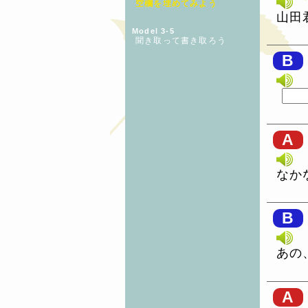
空欄を埋めてみよう
山田
Model 3-5
聞き取って書き取ろう
B
A
なか
B
あの
A