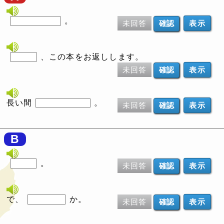
。
未回答
表示
、この本をお返しします。
未回答
表示
長い間
。
未回答
表示
B
。
未回答
表示
で、
か。
未回答
表示