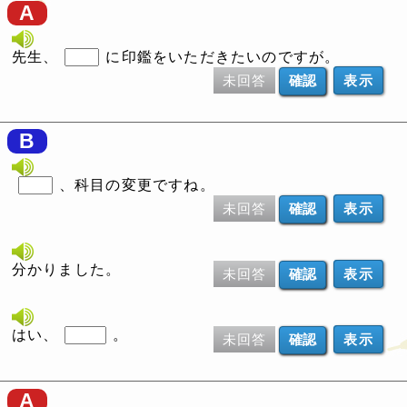
A
先生、
に印鑑をいただきたいのですが。
未回答
表示
B
、科目の変更ですね。
未回答
表示
分かりました。
未回答
表示
はい、
。
未回答
表示
A