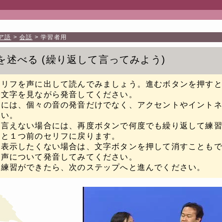
ア語
会話
学習者用
を述べる
繰り返して言ってみよう
セリフを声に出して読んでみましょう。進むボタンを押す
で文字を見ながら発音してください。
際には、個々の音の発音だけでなく、アクセントやイント
さい。
く言えない場合には、再度ボタンで何度でも繰り返して練
すと１つ前のセリフに戻ります。
を表示したくない場合は、文字ボタンを押して消すことも
音声について発音してみてください。
に練習ができたら、次のステップへと進んでください。