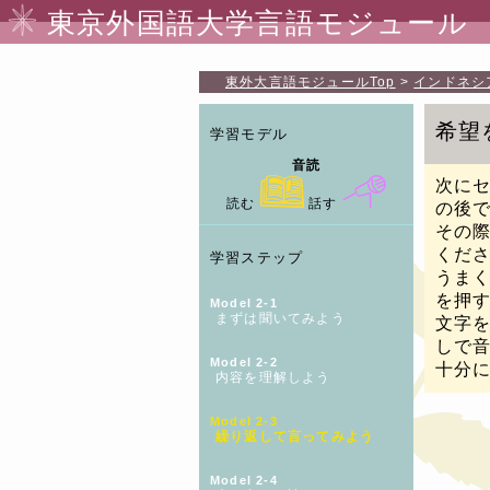
東京外国語大学言語モジュール
東外大言語モジュール
Top
インドネシ
希望
学習モデル
音読
次に
読む
話す
の後
その
くだ
学習ステップ
うま
を押
Model 2-1
まずは聞いてみよう
文字
しで
Model 2-2
十分
内容を理解しよう
Model 2-3
繰り返して言ってみよう
Model 2-4