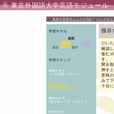
東京外国語大学言語モジュール
東外大言語モジュール
Top
インドネシ
指示
学習モデル
音読
だい
読む
話す
確認
進む
す。
学習ステップ
聞き
押す
Model 2-1
まずは聞いてみよう
意味
みて
Model 2-2
十分
内容を理解しよう
Model 2-3
繰り返して言ってみよう
Model 2-4