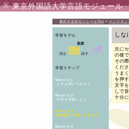
東京外国語大学言語モジュール
東外大言語モジュール
Top
インドネシ
しな
学習モデル
音読
次に
読む
話す
の後
その
くだ
学習ステップ
うま
を押
Model 2-1
まずは聞いてみよう
文字
しで
Model 2-2
十分
内容を理解しよう
Model 2-3
繰り返して言ってみよう
Model 2-4