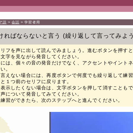
ア語
会話
学習者用
ければならないと言う
繰り返して言ってみよ
セリフを声に出して読んでみましょう。進むボタンを押す
で文字を見ながら発音してください。
際には、個々の音の発音だけでなく、アクセントやイント
さい。
く言えない場合には、再度ボタンで何度でも繰り返して練
すと１つ前のセリフに戻ります。
を表示したくない場合は、文字ボタンを押して消すことも
音声について発音してみてください。
に練習ができたら、次のステップへと進んでください。