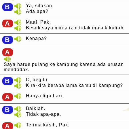
B
Ya, silakan.
Ada apa?
A
Maaf, Pak.
Besok saya minta izin tidak masuk kuliah.
B
Kenapa?
A
Saya harus pulang ke kampung karena ada urusan
mendadak.
B
O, begitu.
Kira-kira berapa lama kamu di kampung?
A
Hanya tiga hari.
B
Baiklah.
Tidak apa-apa.
A
Terima kasih, Pak.