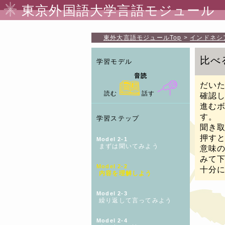
東京外国語大学言語モジュール
東外大言語モジュール
Top
インドネシ
比べ
学習モデル
音読
だい
読む
話す
確認
進む
す。
学習ステップ
聞き
押す
Model 2-1
まずは聞いてみよう
意味
みて
Model 2-2
十分
内容を理解しよう
Model 2-3
繰り返して言ってみよう
Model 2-4