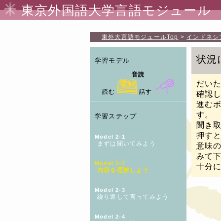
東京外国語大学言語モジュール
東外大言語モジュール
Top
インドネシ
状況
学習モデル
音読
だい
読む
話す
確認
進む
す。
学習ステップ
聞き
押す
Model 2-1
まずは聞いてみよう
意味
みて
Model 2-2
十分
内容を理解しよう
Model 2-3
繰り返して言ってみよう
Model 2-4