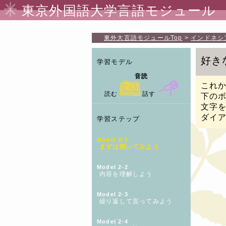
東京外国語大学言語モジュール
東外大言語モジュール
Top
インドネシ
好き
学習モデル
音読
これか
読む
話す
下の
文字
ダイ
学習ステップ
Model 2-1
まずは聞いてみよう
Model 2-2
内容を理解しよう
Model 2-3
繰り返して言ってみよう
Model 2-4