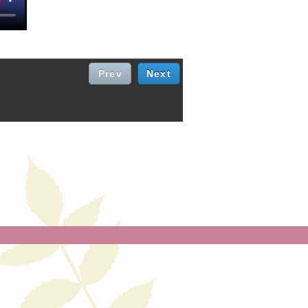
Prev
Next